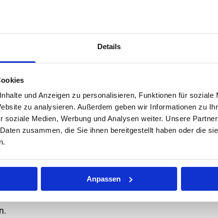
Details
Cookies
nhalte und Anzeigen zu personalisieren, Funktionen für soziale
Website zu analysieren. Außerdem geben wir Informationen zu I
r soziale Medien, Werbung und Analysen weiter. Unsere Partner
 Daten zusammen, die Sie ihnen bereitgestellt haben oder die s
n.
chlichtungsstelle
Anpassen
treitbeilegungsverfahren vor einer
n.