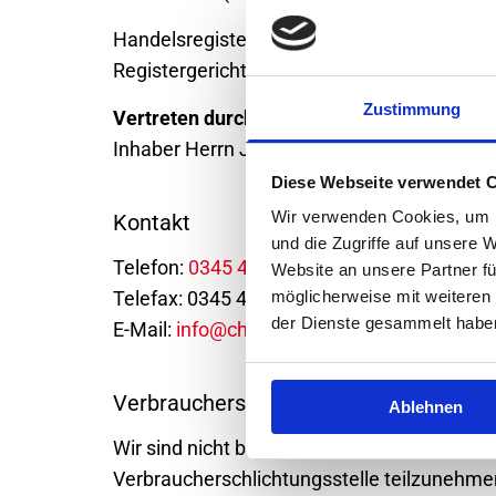
Handelsregister: HRB 13799
Registergericht: Amtsgericht Stendal
Zustimmung
Vertreten durch:
Inhaber Herrn Jiangnan Ning
Diese Webseite verwendet 
Wir verwenden Cookies, um I
Kontakt
und die Zugriffe auf unsere 
Telefon:
0345 47883566
Website an unsere Partner fü
Telefax: 0345 47883565
möglicherweise mit weiteren
der Dienste gesammelt habe
E-Mail:
info@china-restaurant-halle.de
Verbraucherstreitbeilegung/Universals
Ablehnen
Wir sind nicht bereit oder verpflichtet, an S
Verbraucherschlichtungsstelle teilzunehme